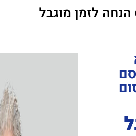
לזמן מוגבל
סם
ום
ל